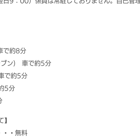
翌日9：00）係員は常駐しておりません。自己管
車で約8分
ブン) 車で約5分
車で約5分
約5分
分
て】
・・・無料