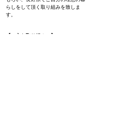
らしをして頂く取り組みを致しま
す。
【 主な取り組み 】
・
イベント開催 （地域活性イベ
ント等）
​・ 地域活性化レジャー施設の企
画・設営
・ 移住セミナー開催 （東京都
内・長野県で開催）
・ 住宅や別荘の土地のお探しや地
元工務店のご紹介