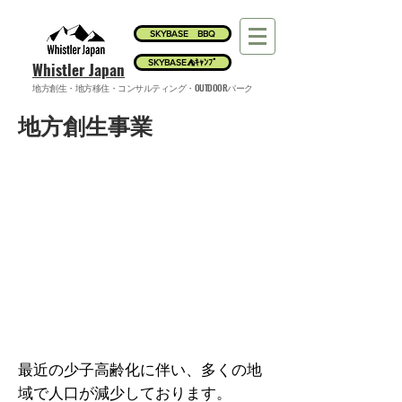
SKYBASE BBQ
SKYBASE⛺ｷｬﾝﾌﾟ
​Whistler Japan
地方創生・地方移住・
コンサルティング・OUTDOORパーク
​地方創生事業
最近の少子高齢化に伴い、多くの地
域で人口が減少しております。